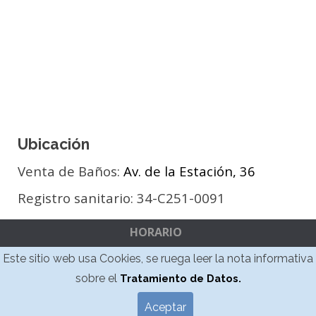
Ubicación
Venta de Baños:
Av. de la Estación, 36
Registro sanitario:
34-C251-0091
HORARIO
Ⓛ a Ⓙ: 10:00 a 14:00 / 16:00 a 20:00
Este sitio web usa Cookies, se ruega leer la nota informativa
Ⓥ: 9:00 a 16:00
sobre el
Tratamiento de Datos.
Aviso legal.
Política de cookies.
Aceptar
Políticas de privacidad.